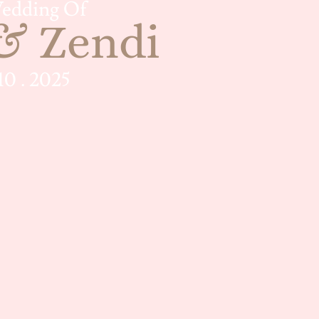
edding Of
 & Zendi
 10 . 2025