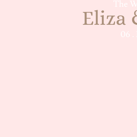
The W
Eliza
06 .