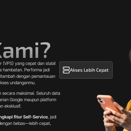
Kami?
r (VPS) yang cepat dan stabil
a hambatan. Performa jadi
Akses Lebih Cepat
 ditambah dengan pemantauan
 akses undanganmu.
ien secara maksimal. Seluruh data
carian Google maupun platform
 eksklusif.
ngkapi fitur Self-Service
, jadi
i dengan bebas—lebih cepat,