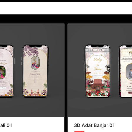
ali 01
3D Adat Banjar 01