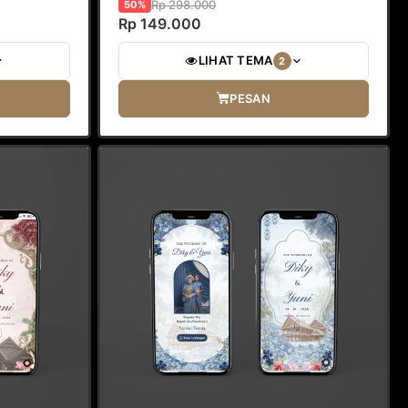
Rp 298.000
50%
Rp 149.000
LIHAT TEMA
2
PESAN