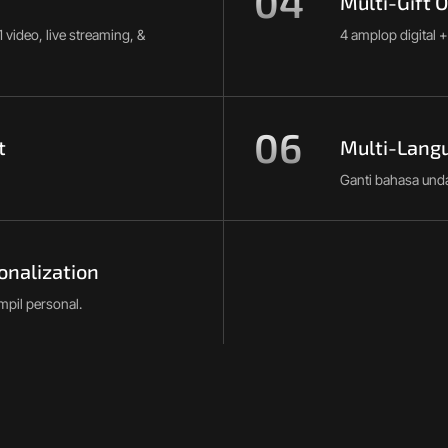
04
Multi-Gift 
 video, live streaming, &
4 amplop digital +
06
t
Multi-Lang
Ganti bahasa und
onalization
pil personal.