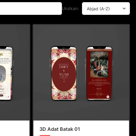
Urutkan:
3D Adat Batak 01