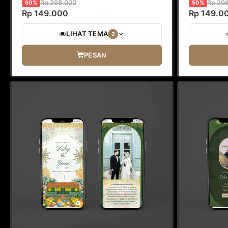
Rp 298.000
Rp 29
50%
50%
Rp 149.000
Rp 149.0
LIHAT TEMA
2
PESAN