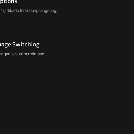
Options
 1 gift/kado terhubung langsung.
uage Switching
angan sesuai permintaan