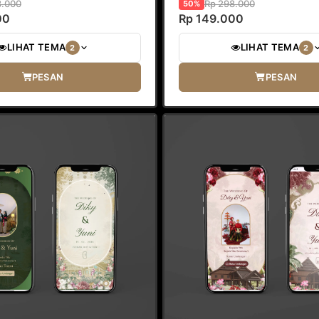
8.000
Rp 298.000
50%
00
Rp 149.000
LIHAT TEMA
LIHAT TEMA
2
2
PESAN
PESAN