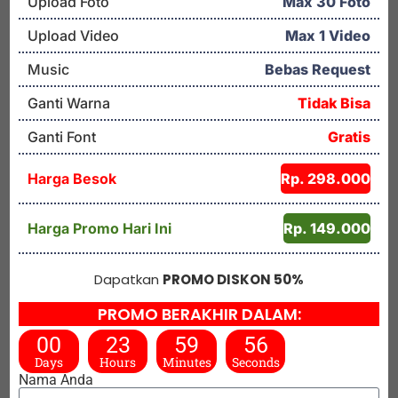
Upload Foto
Max 30 Foto
Upload Video
Max 1 Video
Music
Bebas Request
Ganti Warna
Tidak Bisa
Ganti Font
Gratis
Harga Besok
Rp. 298.000
Harga Promo Hari Ini
Rp. 149.000
Dapatkan
PROMO DISKON 50%
PROMO BERAKHIR DALAM:
00
23
59
56
Days
Hours
Minutes
Seconds
Nama Anda